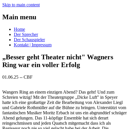
Skip to main content
Main menu
Home
Der Sprecher
Der Schauspieler
Kontakt | Impressum
„Besser geht Theater nicht" Wagners
Ring war ein voller Erfolg
01.06.25
--
CBF
Wangers Ring an einem einzigen Abend? Das geht! Und zum
Schreien witzig! Mit der Theatergruppe „Dicke Luft" in Speyer
hatte ich eine großartige Zeit die Bearbeitung von Alexander Liegl
und Gabriele Rothmüller auf die Bühne zu bringen. Unterstützt vom
fantastischen Musiker Moritz Erbach ist uns ein abgrundtief schräger
Abend gelungen. Das 11-köpfige Ensemble hat sich derart
reingeschmissen und jeden Quatsch mitgemacht dass ich als
Regisseur noch nie so viel gelacht habe bei der Arbeit. Die