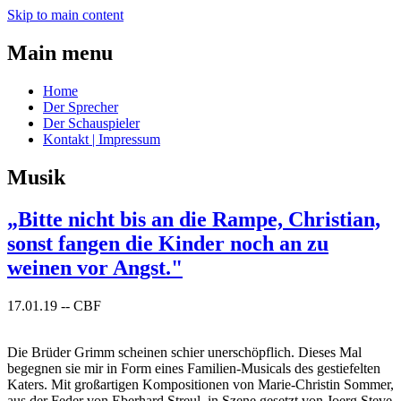
Skip to main content
Main menu
Home
Der Sprecher
Der Schauspieler
Kontakt | Impressum
Musik
„Bitte nicht bis an die Rampe, Christian,
sonst fangen die Kinder noch an zu
weinen vor Angst."
17.01.19
--
CBF
Die Brüder Grimm scheinen schier unerschöpflich. Dieses Mal
begegnen sie mir in Form eines Familien-Musicals des gestiefelten
Katers. Mit großartigen Kompositionen von Marie-Christin Sommer,
aus der Feder von Eberhard Streul, in Szene gesetzt von Joerg Steve