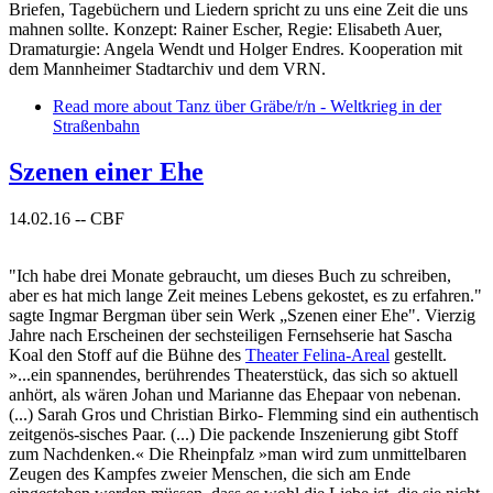
Briefen, Tagebüchern und Liedern spricht zu uns eine Zeit die uns
mahnen sollte. Konzept: Rainer Escher, Regie: Elisabeth Auer,
Dramaturgie: Angela Wendt und Holger Endres. Kooperation mit
dem Mannheimer Stadtarchiv und dem VRN.
Read more
about Tanz über Gräbe/r/n - Weltkrieg in der
Straßenbahn
Szenen einer Ehe
14.02.16
--
CBF
"Ich habe drei Monate gebraucht, um dieses Buch zu schreiben,
aber es hat mich lange Zeit meines Lebens gekostet, es zu erfahren."
sagte Ingmar Bergman über sein Werk „Szenen einer Ehe". Vierzig
Jahre nach Erscheinen der sechsteiligen Fernsehserie hat Sascha
Koal den Stoff auf die Bühne des
Theater Felina-Areal
gestellt.
»...ein spannendes, berührendes Theaterstück, das sich so aktuell
anhört, als wären Johan und Marianne das Ehepaar von nebenan.
(...) Sarah Gros und Christian Birko- Flemming sind ein authentisch
zeitgenös-sisches Paar. (...) Die packende Inszenierung gibt Stoff
zum Nachdenken.« Die Rheinpfalz »man wird zum unmittelbaren
Zeugen des Kampfes zweier Menschen, die sich am Ende