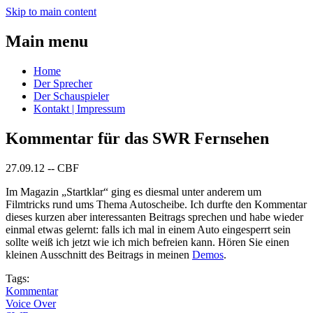
Skip to main content
Main menu
Home
Der Sprecher
Der Schauspieler
Kontakt | Impressum
Kommentar für das SWR Fernsehen
27.09.12
--
CBF
Im Magazin „Startklar“ ging es diesmal unter anderem um
Filmtricks rund ums Thema Autoscheibe. Ich durfte den Kommentar
dieses kurzen aber interessanten Beitrags sprechen und habe wieder
einmal etwas gelernt: falls ich mal in einem Auto eingesperrt sein
sollte weiß ich jetzt wie ich mich befreien kann. Hören Sie einen
kleinen Ausschnitt des Beitrags in meinen
Demos
.
Tags:
Kommentar
Voice Over