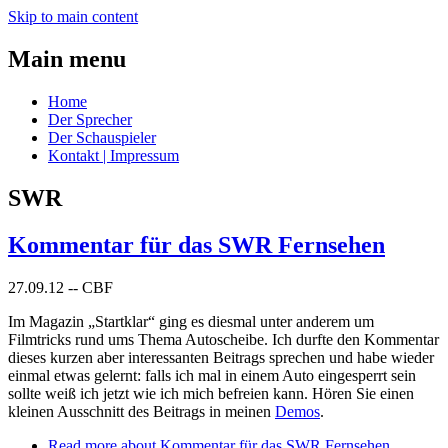
Skip to main content
Main menu
Home
Der Sprecher
Der Schauspieler
Kontakt | Impressum
SWR
Kommentar für das SWR Fernsehen
27.09.12
--
CBF
Im Magazin „Startklar“ ging es diesmal unter anderem um
Filmtricks rund ums Thema Autoscheibe. Ich durfte den Kommentar
dieses kurzen aber interessanten Beitrags sprechen und habe wieder
einmal etwas gelernt: falls ich mal in einem Auto eingesperrt sein
sollte weiß ich jetzt wie ich mich befreien kann. Hören Sie einen
kleinen Ausschnitt des Beitrags in meinen
Demos
.
Read more
about Kommentar für das SWR Fernsehen